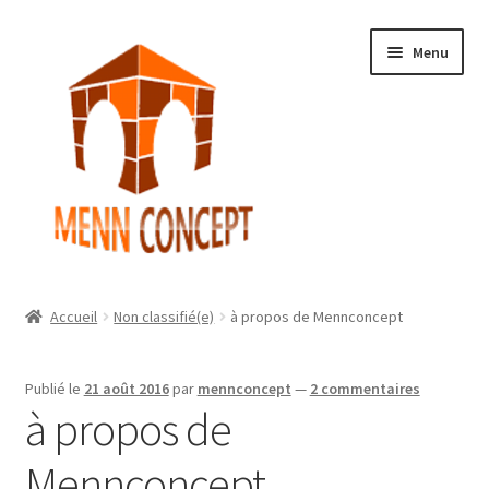
Aller
Aller
Menu
à
au
la
contenu
navigation
Accueil
Accueil
Non classifié(e)
à propos de Mennconcept
Ouvrir
Boutique
le
Publié le
21 août 2016
par
mennconcept
—
2 commentaires
menu
Ouvrir
Mon Compte
à propos de
enfant
le
menu
Témoignages
Mennconcept
enfant