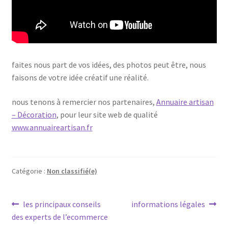
faites nous part de vos idées, des photos peut être, nous
faisons de votre idée créatif une réalité.
nous tenons à remercier nos partenaires,
Annuaire artisan
– Décoration
, pour leur site web de qualité
www.annuaireartisan.fr
Catégorie :
Non classifié(e)
Navigation
Article
Article
les principaux conseils
informations légales
précédent :
suivant :
des experts de l’ecommerce
de