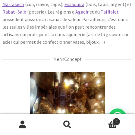
Marrakech
(cuir, cuivre, tapis),
Essaouira
(bois, tapis, argent) et
Rabat
–
Salé
(poterie). Les régions d’
Agadir
et du
Tafilalet
possèdent aussi un artisanat de valeur. Par ailleurs, c’est dans
les seules villes impériales que l’on peut rencontrer des
artisans qui pratiquent la damasquinerie (art de la gravure sur
acier qui permet de confectionner vases, bijoux…)
MennConcept
0
Recherche
Recherche