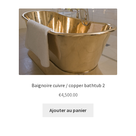
Blog
Contactez Nous
Ouvrir
Français
le
menu
enfant
Baignoire cuivre / copper bathtub 2
€
4,500.00
Ajouter au panier