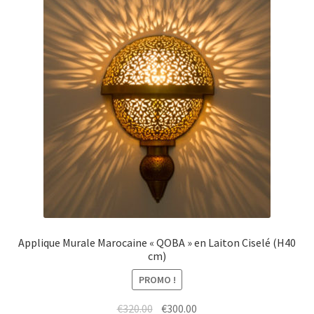
Applique Murale Marocaine « QOBA » en Laiton Ciselé (H40
cm)
PROMO !
Le
Le
€
320.00
€
300.00