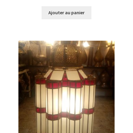
prix
prix
initial
actuel
Ajouter au panier
était :
est :
€320.00.
€300.00.