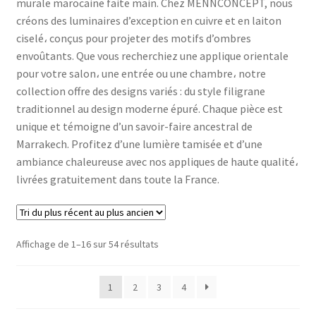
murale marocaine faite main. Chez MENNCONCEPT, nous
Blog
créons des luminaires d’exception en cuivre et en laiton
ciselé، conçus pour projeter des motifs d’ombres
Contactez Nous
envoûtants. Que vous recherchiez une applique orientale
pour votre salon، une entrée ou une chambre، notre
Ouvrir
collection offre des designs variés : du style filigrane
Français
le
traditionnel au design moderne épuré. Chaque pièce est
menu
unique et témoigne d’un savoir-faire ancestral de
enfant
Marrakech. Profitez d’une lumière tamisée et d’une
ambiance chaleureuse avec nos appliques de haute qualité،
livrées gratuitement dans toute la France.
Trié
Affichage de 1–16 sur 54 résultats
du
plus
1
2
3
4
récent
au