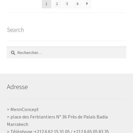
1
2
3
4
récent
au
plus
ancien
Search
Rechercher :
Adresse
> MennConcept
> place des Ferblantiers N° 36 Près de Palais Badia
Marrakech
> Téléphone :+212 6 62 15 31 05 / +212 6 65 05 83 35