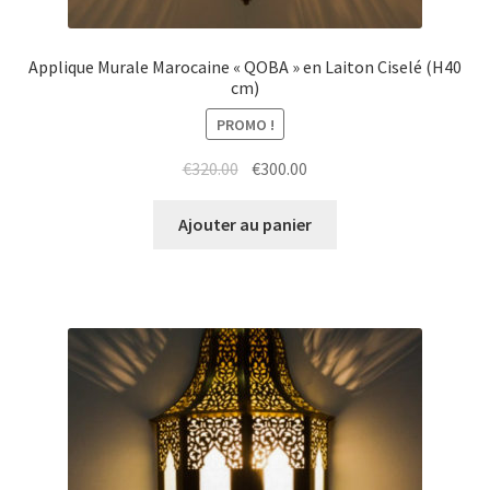
Applique Murale Marocaine « QOBA » en Laiton Ciselé (H40
cm)
PROMO !
Le
Le
€
320.00
€
300.00
prix
prix
initial
actuel
Ajouter au panier
était :
est :
€320.00.
€300.00.