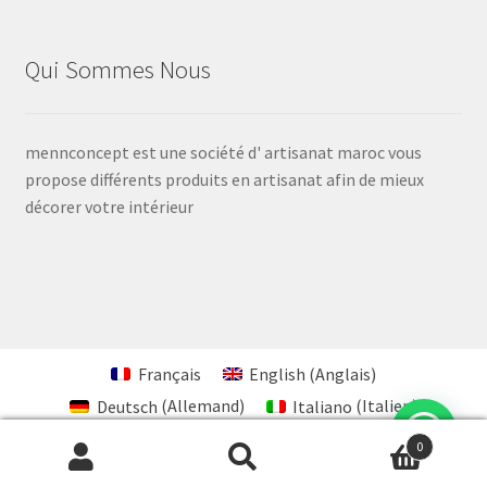
Qui Sommes Nous
mennconcept est une société d' artisanat maroc vous
propose différents produits en artisanat afin de mieux
décorer votre intérieur
Voir
Voir
Voir
Voir
Voir
le
le
le
le
le
profil
profil
profil
profil
profil
de
de
de
de
de
decoration.artisanale.maroc
ArtisanatM
youssef-
UCZ-
106100990952688432567
Français
English
(
Anglais
)
sur
sur
mennani-
O_L4ZWG0fauLiKr6XzAQ
sur
Deutsch
(
Allemand
)
Italiano
(
Italien
)
Facebook
Twitter
82b9b6108
sur
Google+
Español
(
Espagnol
)
sur
YouTube
0
Recherche
Recherche
LinkedIn