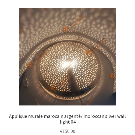
plus
ancien
Applique murale marocain argenté/ moroccan silver wall
light 04
€
150.00