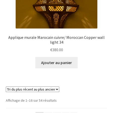
Applique murale Marocain cuivre/ Moroccan Copper wall
light 34
€
380.00
Ajouter au panier
Trié
Affichage de 1–16 sur 54 résultats
du
plus