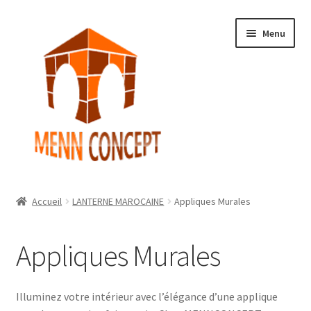
Aller
Aller
Menu
à
au
la
contenu
navigation
Accueil
Accueil
LANTERNE MAROCAINE
Appliques Murales
Ouvrir
Boutique
le
Appliques Murales
menu
Ouvrir
Mon Compte
enfant
le
menu
Témoignages
Illuminez votre intérieur avec l’élégance d’une applique
enfant