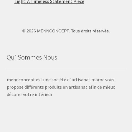
Light: A Timeless Statement Piece
©
2026 MENNCONCEPT. Tous droits réservés.
Qui Sommes Nous
mennconcept est une société d' artisanat maroc vous
propose différents produits en artisanat afin de mieux
décorer votre intérieur
Voir
Voir
Voir
Voir
Voir
le
le
le
le
le
profil
profil
profil
profil
profil
de
de
de
de
de