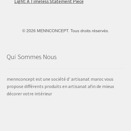
Light: A Timeless Statement Piece
©
2026 MENNCONCEPT. Tous droits réservés.
Qui Sommes Nous
mennconcept est une société d' artisanat maroc vous
propose différents produits en artisanat afin de mieux
décorer votre intérieur
Voir
Voir
Voir
Voir
Voir
le
le
le
le
le
profil
profil
profil
profil
profil
de
de
de
de
de