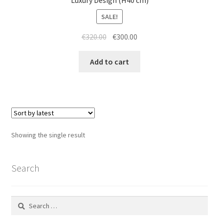
Luxury Design (H40 cm)
SALE!
Original
Current
€
320.00
€
300.00
price
price
was:
is:
Add to cart
€320.00.
€300.00.
Showing the single result
Search
Search
for: