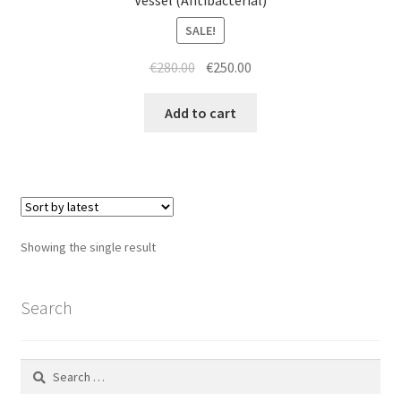
Vessel (Antibacterial)
SALE!
Original
Current
€
280.00
€
250.00
price
price
was:
is:
Add to cart
€280.00.
€250.00.
Showing the single result
Search
Search
for: