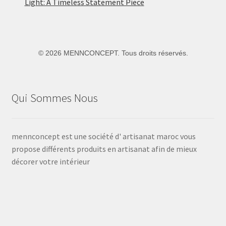
Light: A Timeless Statement Piece
©
2026 MENNCONCEPT. Tous droits réservés.
Qui Sommes Nous
mennconcept est une société d' artisanat maroc vous
propose différents produits en artisanat afin de mieux
décorer votre intérieur
Voir
Voir
Voir
Voir
Voir
le
le
le
le
le
profil
profil
profil
profil
profil
de
de
de
de
de