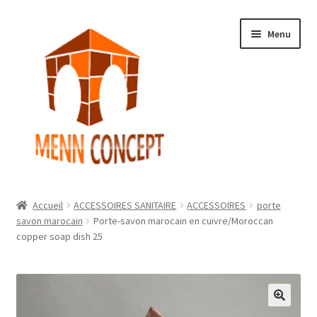
Aller
Aller
Menu
à
au
la
contenu
navigation
Accueil
Accueil
ACCESSOIRES SANITAIRE
ACCESSOIRES
porte
Ouvrir
savon marocain
Porte-savon marocain en cuivre/Moroccan
Boutique
copper soap dish 25
le
menu
Ouvrir
Mon Compte
enfant
le
menu
Témoignages
enfant
🔍