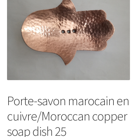
Blog
Contactez Nous
Ouvrir
Français
le
menu
enfant
Porte-savon marocain en
cuivre/Moroccan copper
soap dish 25