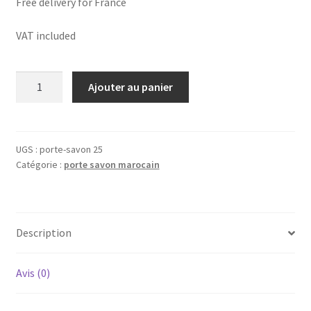
Free delivery for France
VAT included
quantité
Ajouter au panier
de
Porte-
savon
marocain
UGS :
porte-savon 25
Catégorie :
porte savon marocain
en
cuivre/Moroccan
copper
soap
Description
dish
25
Avis (0)