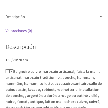
Descripción
Valoraciones (0)
Descripción
160/70/70 cm
🇫🇷Baignoire cuivre marocain artisanal, fais a la main,
artisanat marocain traditionnel, douche, hammam,
hammâm, hamam, toilette, accessoire sanitaire salle de
bains bassin, lavabo, robinet, robinetterie, installation
de douche, , argenté ou doré ou rouge ou patiné viellé ,
noire , foncé , antique, laiton maillechort cuivre, cuivré,
Marrakech Maroc martelé extérieur non castrée