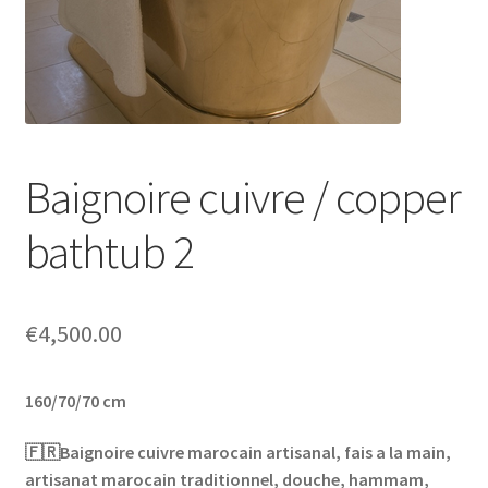
menú
hijo
Baignoire cuivre / copper
bathtub 2
€
4,500.00
160/70/70 cm
🇫🇷Baignoire cuivre marocain artisanal, fais a la main,
artisanat marocain traditionnel, douche, hammam,