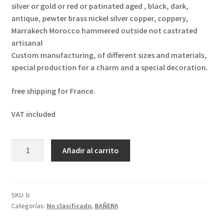
silver or gold or red or patinated aged , black, dark,
antique, pewter brass nickel silver copper, coppery,
Marrakech Morocco hammered outside not castrated
artisanal
Custom manufacturing, of different sizes and materials,
special production for a charm and a special decoration.
free shipping for France.
VAT included
Baignoire
Añadir al carrito
cuivre
/
copper
bathtub
SKU:
b
Categorías:
No clasificado
,
BAÑERA
2
cantidad