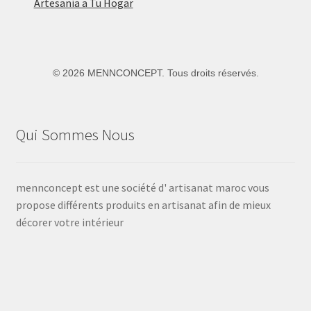
Artesanía a Tu Hogar
©
2026 MENNCONCEPT. Tous droits réservés.
Qui Sommes Nous
mennconcept est une société d' artisanat maroc vous
propose différents produits en artisanat afin de mieux
décorer votre intérieur
Voir
Voir
Voir
Voir
Voir
le
le
le
le
le
profil
profil
profil
profil
profil
de
de
de
de
de