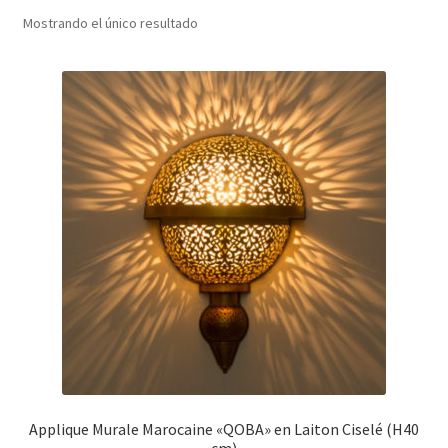
menú
Mostrando el único resultado
hijo
Applique Murale Marocaine «QOBA» en Laiton Ciselé (H40