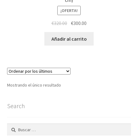
cm)
¡OFERTA!
El
El
€
320.00
€
300.00
precio
precio
original
actual
Añadir al carrito
era:
es:
€320.00.
€300.00.
Mostrando el único resultado
Search
Buscar: