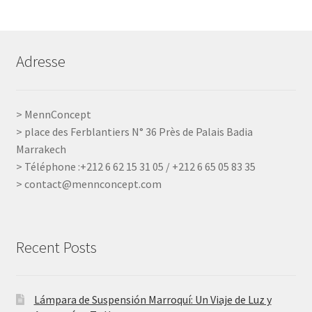
Adresse
> MennConcept
> place des Ferblantiers N° 36 Près de Palais Badia
Marrakech
> Téléphone :+212 6 62 15 31 05 / +212 6 65 05 83 35
> contact@mennconcept.com
Recent Posts
Lámpara de Suspensión Marroquí: Un Viaje de Luz y